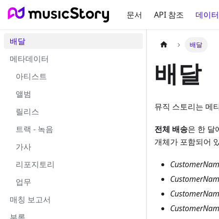
문서
API 참조
데이터
배달
배달
메타데이터
배달
아티스트
앨범
뮤직 스토리는 메타
릴리스
트랙 - 녹음
전체 배송
은 한 달
개체가 포함되어 
가사
리포지토리
CustomerName
CustomerName
업무
CustomerNam
매칭 보고서
CustomerNam
부록