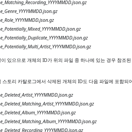
_Matching_Recording_YYYYMMDD.json.gz
e_Genre_YYYYMMDD.json.gz
_Role_YYYYMMDD.json.gz
_Potentially_Mixed_YYYYMMDD.json.gz
_Potentially_Duplicate_YYYYMMDD.json.gz
Potentially_Multi_Artist_YYYYMMDD.json.gz
이 있으므로 개체의 ID가 위의 파일 중 하나에 있는 경우 참조
 스토리 카탈로그에서 삭제된 개체의 ID도 다음 파일에 포함되어
_Deleted_Artist_YYYYMMDD.json.gz
_Deleted_Matching_Artist_YYYYMMDD.json.gz
_Deleted_Album_YYYYMMDD.json.gz
_Deleted_Matching_Album_YYYYMMDD.json.gz
_Deleted_Recording_YYYYMMDD.json.gz