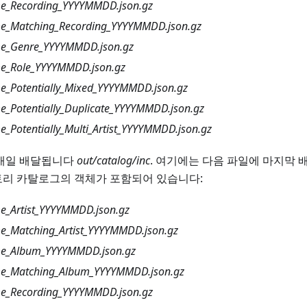
_Recording_YYYYMMDD.json.gz
_Matching_Recording_YYYYMMDD.json.gz
e_Genre_YYYYMMDD.json.gz
_Role_YYYYMMDD.json.gz
_Potentially_Mixed_YYYYMMDD.json.gz
_Potentially_Duplicate_YYYYMMDD.json.gz
Potentially_Multi_Artist_YYYYMMDD.json.gz
매일 배달됩니다
out/catalog/inc
. 여기에는 다음 파일에 마지막 
토리 카탈로그의 객체가 포함되어 있습니다:
_Artist_YYYYMMDD.json.gz
_Matching_Artist_YYYYMMDD.json.gz
e_Album_YYYYMMDD.json.gz
e_Matching_Album_YYYYMMDD.json.gz
_Recording_YYYYMMDD.json.gz