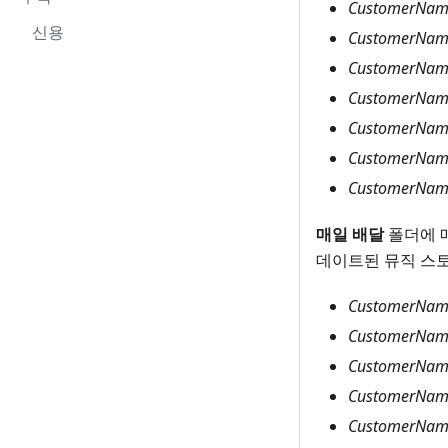
CustomerName
신용
CustomerName
CustomerNam
CustomerName
CustomerName
CustomerName
CustomerName_
매일 배달
폴더에 
데이트된 뮤직 스
CustomerName
CustomerName
CustomerNam
CustomerNam
CustomerName