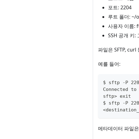
포트: 2204
루트 폴더: ~/o
사용자 이름: ft
SSH 공개 키
파일은 SFTP, c
예를 들어:
$ sftp -P 22
Connected to
sftp> exit
$ sftp -P 22
<destination
메타데이터 파일은 