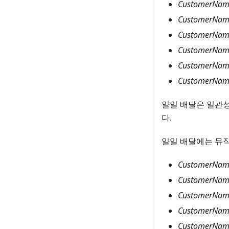
CustomerName
CustomerNam
CustomerName
CustomerName
CustomerName
CustomerName_
일일 배달은 일관성
다.
일일 배달에는 뮤직
CustomerName
CustomerName
CustomerName
CustomerName
CustomerName