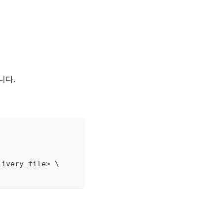
니다.
livery_file> \